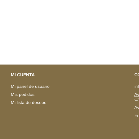
MI CUENTA
C
Mi panel de usuario
in
Mis pedidos
Av
C/
Mi lista de deseos
Av
En