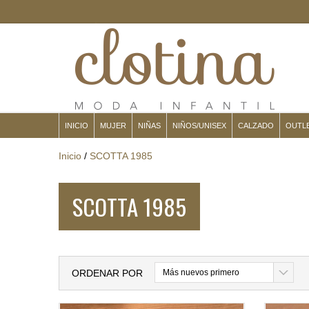
INICIO
MUJER
NIÑAS
NIÑOS/UNISEX
CALZADO
OUTL
Inicio
/
SCOTTA 1985
SCOTTA 1985
ORDENAR POR
Más nuevos primero