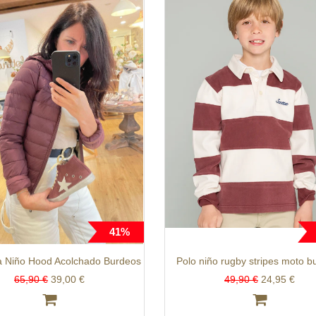
41%
 Niño Hood Acolchado Burdeos
Polo niño rugby stripes moto b
65,90 €
39,00 €
49,90 €
24,95 €