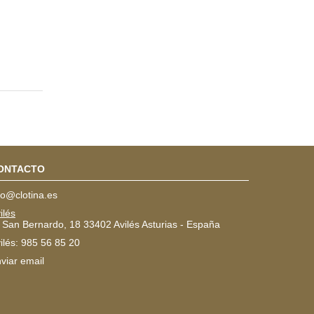
ONTACTO
fo@clotina.es
ilés
 San Bernardo, 18 33402 Avilés Asturias - España
ilés: 985 56 85 20
viar email