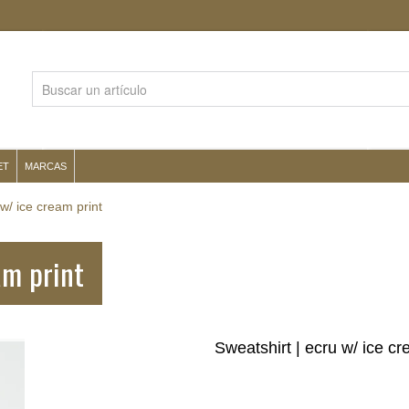
ET
MARCAS
 w/ ice cream print
am print
Sweatshirt | ecru w/ ice cr