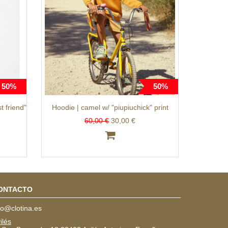
50%
50%
t friend"
Hoodie | camel w/ "piupiuchick" print
60,00 €
30,00 €
ONTACTO
fo@clotina.es
ilés